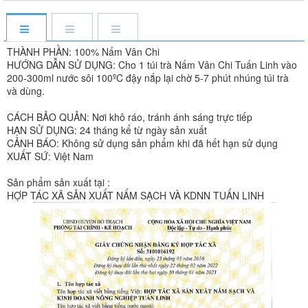
THÀNH PHẦN: 100% Nấm Vân Chi
HƯỚNG DẪN SỬ DỤNG: Cho 1 túi trà Nấm Vân Chi Tuấn Linh vào
200-300ml nước sôi 100ºC đậy nắp lại chờ 5-7 phút nhúng túi trà
và dùng.
CÁCH BẢO QUẢN: Nơi khô ráo, tránh ánh sáng trực tiếp
HẠN SỬ DỤNG: 24 tháng kể từ ngày sản xuất
CẢNH BÁO: Không sử dụng sản phẩm khi đã hết hạn sử dụng
XUẤT SỨ: Việt Nam
Sản phẩm sản xuất tại :
HỢP TÁC XÃ SẢN XUẤT NẤM SẠCH VÀ KDNN TUẤN LINH